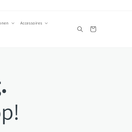
ionen
Accessoires
Warenkorb
.
p!