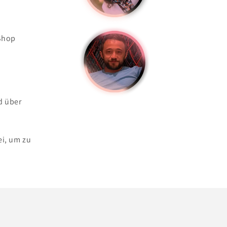
h
 Shop
d über
ei, um zu