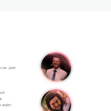
m im Jahr
ach
ie
e mehr