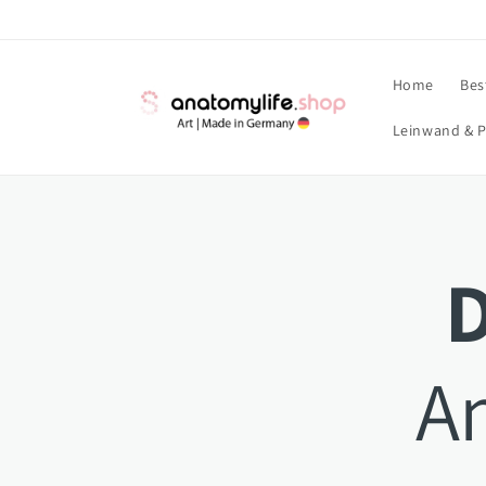
Direkt
zum
Inhalt
Home
Bes
Leinwand & P
D
A