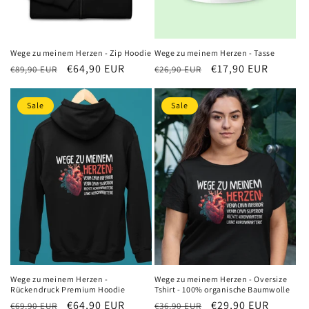
Wege zu meinem Herzen - Zip Hoodie
Wege zu meinem Herzen - Tasse
Normaler
Verkaufspreis
€64,90 EUR
Normaler
Verkaufspreis
€17,90 EUR
€89,90 EUR
€26,90 EUR
Preis
Preis
Sale
Sale
Wege zu meinem Herzen -
Wege zu meinem Herzen - Oversize
Rückendruck Premium Hoodie
Tshirt - 100% organische Baumwolle
Normaler
Verkaufspreis
€64,90 EUR
Normaler
Verkaufspreis
€29,90 EUR
€69,90 EUR
€36,90 EUR