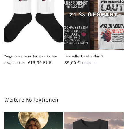
Wege zu meinem Herzen - Socken
Bestseller Bundle Shirt 2
Normaler
Verkaufspreis
€19,90 EUR
Normaler
Verkaufspreis
89,00 €
€24,90 EUR
139,60 €
Preis
Preis
Weitere Kollektionen