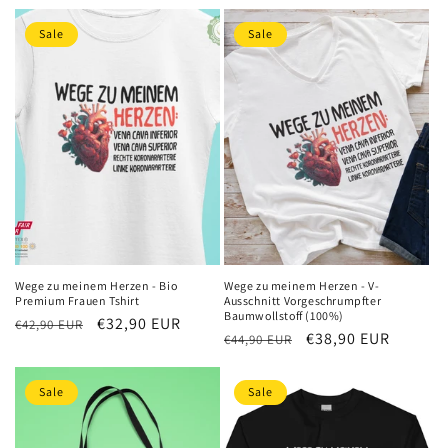
Preis
Preis
Sale
Sale
Wege zu meinem Herzen - Bio
Wege zu meinem Herzen - V-
Premium Frauen Tshirt
Ausschnitt Vorgeschrumpfter
Baumwollstoff (100%)
Normaler
Verkaufspreis
€32,90 EUR
€42,90 EUR
Normaler
Verkaufspreis
€38,90 EUR
€44,90 EUR
Preis
Preis
Sale
Sale