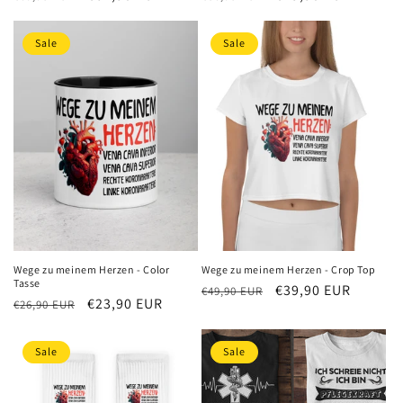
Preis
Preis
Sale
Sale
Wege zu meinem Herzen - Color
Wege zu meinem Herzen - Crop Top
Tasse
Normaler
Verkaufspreis
€39,90 EUR
€49,90 EUR
Normaler
Verkaufspreis
€23,90 EUR
€26,90 EUR
Preis
Preis
Sale
Sale