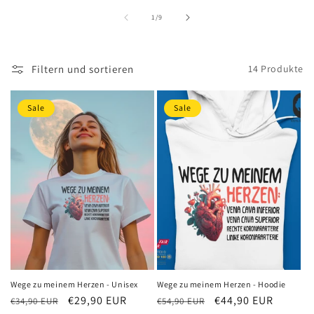
von
1
/
9
Filtern und sortieren
14 Produkte
Sale
Sale
Wege zu meinem Herzen - Unisex
Wege zu meinem Herzen - Hoodie
Normaler
Verkaufspreis
€29,90 EUR
Normaler
Verkaufspreis
€44,90 EUR
€34,90 EUR
€54,90 EUR