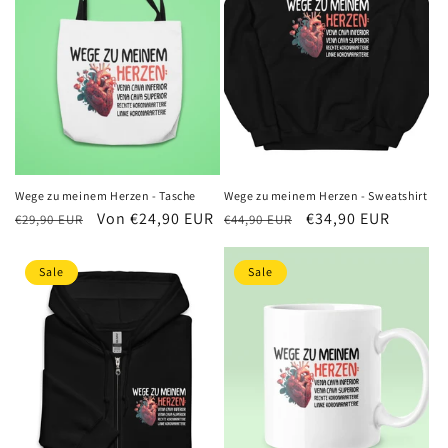
Wege zu meinem Herzen - Tasche
Wege zu meinem Herzen - Sweatshirt
Normaler
Verkaufspreis
Von €24,90 EUR
Normaler
Verkaufspreis
€34,90 EUR
€29,90 EUR
€44,90 EUR
Preis
Preis
Sale
Sale