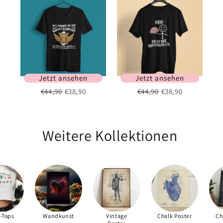
Jetzt ansehen
Jetzt ansehen
€44,90
€38,90
€44,90
€38,90
Weitere Kollektionen
-Tops
Wandkunst
Vintage
Chalk Poster
Ch