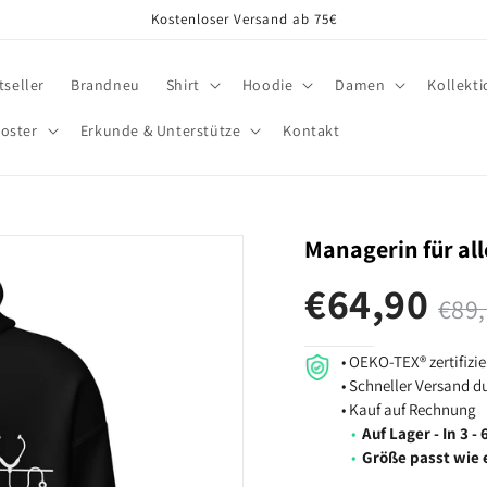
Kostenloser Versand ab 75€
tseller
Brandneu
Shirt
Hoodie
Damen
Kollekt
oster
Erkunde & Unterstütze
Kontakt
Managerin für all
€64,90
€89
• OEKO-TEX® zertifizi
• Schneller Versand 
• Kauf auf Rechnung
•
Auf Lager - In 3 
•
Größe passt wie 