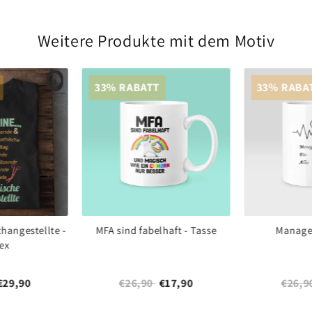
Weitere Produkte mit dem Motiv
33% RABATT
33% RABA
hangestellte -
MFA sind fabelhaft - Tasse
Manager
ex
€29,90
€26,90
€17,90
€26,9