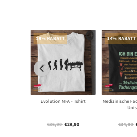
19% RABATT
14% RABATT
haft und
Evolution MFA - Tshirt
Medizinische Fac
inhorn, nur
Unis
uck Prem...
4,90
€36,90
€29,90
€34,90