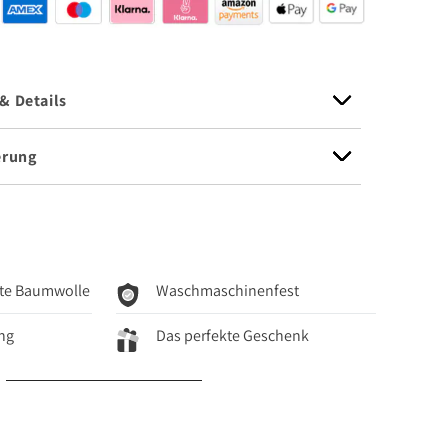
& Details
erung
erte Baumwolle
Waschmaschinenfest
ng
Das perfekte Geschenk