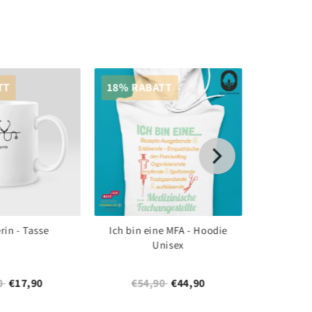
TT
18% RABATT
18% RA
in - Tasse
Ich bin eine MFA - Hoodie
MFA Pfl
Unisex
0
€17,90
€54,90
€44,90
€54