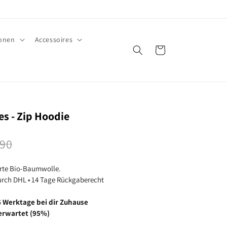
ionen
Accessoires
Warenkorb
es - Zip Hoodie
,90
erte Bio-Baumwolle.
durch DHL • 14 Tage Rückgaberecht
- 6 Werktage bei dir Zuhause
erwartet (95%)