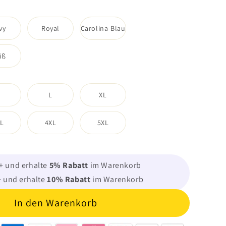
vy
Royal
Carolina-Blau
iß
M
L
XL
L
4XL
5XL
2+ und erhalte
5
% Rabatt
im Warenkorb
+ und erhalte
10
% Rabatt
im Warenkorb
In den Warenkorb