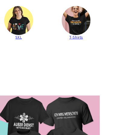
5XL
T-Shirts
Tas